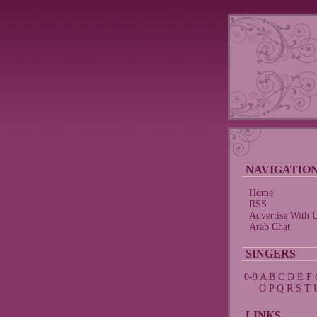
NAVIGATIO
Home
RSS
Advertise With 
Arab Chat
SINGERS
0-9
A
B
C
D
E
F
O
P
Q
R
S
T
LINKS