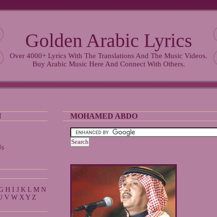
Golden Arabic Lyrics
Over 4000+ Lyrics With The Translations And The Music Videos.
Buy Arabic Music Here And Connect With Others.
N
MOHAMED ABDO
Us
G
H
I
J
K
L
M
N
U
V
W
X
Y
Z