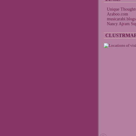
Unique Thought
Araboo.com
musicarabi.blog
Nancy Ajram Sup
CLUSTRMA